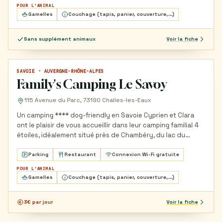
POUR L'ANIMAL
Gamelles
Couchage (tapis, panier, couverture,...)
Sans supplément animaux
Voir la fiche
SAVOIE · AUVERGNE-RHÔNE-ALPES
CAMPING
Family's Camping Le Savoy
115 Avenue du Parc, 73190 Challes-les-Eaux
Un camping **** dog-friendly en Savoie Cyprien et Clara
ont le plaisir de vous accueillir dans leur camping familial 4
étoiles, idéalement situé près de Chambéry, du lac du…
Parking
Restaurant
Connexion Wi-Fi gratuite
POUR L'ANIMAL
Gamelles
Couchage (tapis, panier, couverture,...)
3€ par jour
Voir la fiche
CODE PROMO LECTEURS