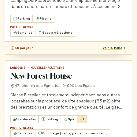
Camping Del Padel bénéficie d’un emplacement privilégié
dans un cadre naturel arboré et reposant. À seulement 2
km du…
Parking
Piscine
POUR L'ANIMAL
Gamelles
Sacs à déjections
3€ par jour
Voir la fiche
DORDOGNE · NOUVELLE-AQUITAINE
GÎTE ET LOCATION DE VACANCES
New Forest House
471 chemin des Eymaries, 24620 Les Eyzies
Classé 5 étoiles et totalement indépendant, sans autres
locataires sur la propriété, ce gîte spacieux (83 m2) offre
des prestations et un confort de grande qualité. Le gîte…
Jardin clos
Parking
Spa
+ 1
POUR L'ANIMAL
Gamelles
Couchage (tapis, panier, couverture,...)