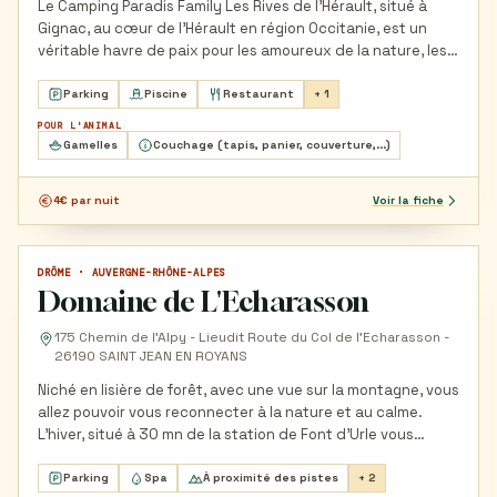
Le Camping Paradis Family Les Rives de l’Hérault, situé à
Gignac, au cœur de l’Hérault en région Occitanie, est un
véritable havre de paix pour les amoureux de la nature, les…
Parking
Piscine
Restaurant
+ 1
POUR L'ANIMAL
Gamelles
Couchage (tapis, panier, couverture,...)
4€ par nuit
Voir la fiche
DRÔME · AUVERGNE-RHÔNE-ALPES
GÎTE ET LOCATION DE VACANCES
Domaine de L'Echarasson
175 Chemin de l'Alpy - Lieudit Route du Col de l'Echarasson -
26190 SAINT JEAN EN ROYANS
Niché en lisière de forêt, avec une vue sur la montagne, vous
allez pouvoir vous reconnecter à la nature et au calme.
L'hiver, situé à 30 mn de la station de Font d'Urle vous…
Parking
Spa
À proximité des pistes
+ 2