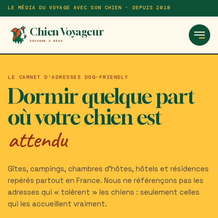
Aller
Panneau de gestion des cookies
LE MÉDIA DU VOYAGE AVEC SON CHIEN · DEPUIS 2018
au
contenu
Chien Voyageur
Ouvri
principal
VOYAGER À DEUX
le
men
LE CARNET D’ADRESSES DOG-FRIENDLY
Dormir quelque part
où votre chien est
attendu
Gîtes, campings, chambres d’hôtes, hôtels et résidences
repérés partout en France. Nous ne référençons pas les
adresses qui « tolèrent » les chiens : seulement celles
qui les accueillent vraiment.