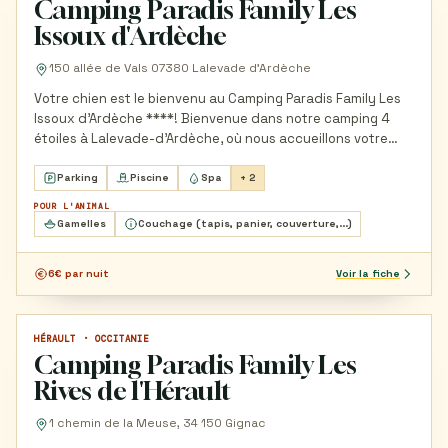
Camping Paradis Family Les
Issoux d'Ardèche
150 allée de Vals 07380 Lalevade d'Ardèche
Votre chien est le bienvenu au Camping Paradis Family Les
Issoux d'Ardèche ****! Bienvenue dans notre camping 4
étoiles à Lalevade-d'Ardèche, où nous accueillons votre
compagnon à…
Parking
Piscine
Spa
+ 2
POUR L'ANIMAL
Gamelles
Couchage (tapis, panier, couverture,...)
6€ par nuit
Voir la fiche
HÉRAULT · OCCITANIE
CAMPING
Camping Paradis Family Les
Rives de l'Hérault
1 chemin de la Meuse, 34 150 Gignac