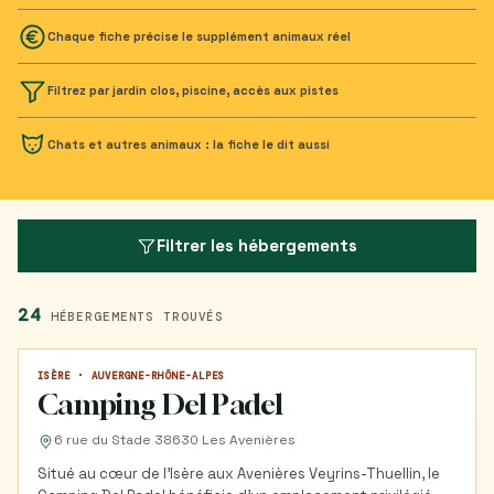
Chaque fiche précise le supplément animaux réel
Filtrez par jardin clos, piscine, accès aux pistes
Chats et autres animaux : la fiche le dit aussi
Filtrer les hébergements
24
HÉBERGEMENTS TROUVÉS
ISÈRE · AUVERGNE-RHÔNE-ALPES
CAMPING
Camping Del Padel
6 rue du Stade 38630 Les Avenières
Situé au cœur de l'Isère aux Avenières Veyrins-Thuellin, le