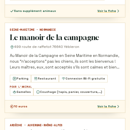
Sans supplément animaux
Voir la fiche
SEINE-MARITIME · NORMANDIE
CHAMBRE D'HÔTES
Le manoir de la campagne
499 route de raffetot 76640 Yébleron
Au Manoir de la Campagne en Seine Maritime en Normandie,
nous “n’acceptons” pas les chiens, ils sont les bienvenus !
Leurs maîtres, eux, sont acceptés s’ils sont calmes et bien…
Parking
Restaurant
Connexion Wi-Fi gratuite
POUR L'ANIMAL
Gamelles
Couchage (tapis, panier, couverture,...)
10 euros
Voir la fiche
ARDÈCHE · AUVERGNE-RHÔNE-ALPES
CAMPING