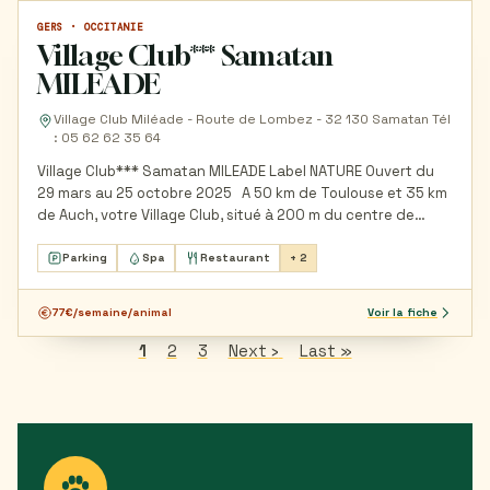
GERS · OCCITANIE
VILLAGE ET RÉSIDENCE VACANCES
Village Club*** Samatan
MILEADE
Village Club Miléade - Route de Lombez - 32 130 Samatan Tél
: 05 62 62 35 64
Village Club*** Samatan MILEADE Label NATURE Ouvert du
29 mars au 25 octobre 2025 A 50 km de Toulouse et 35 km
de Auch, votre Village Club, situé à 200 m du centre de
Samatan,…
Parking
Spa
Restaurant
+ 2
77€/semaine/animal
Voir la fiche
Page
1
Page
2
Page
3
Page
Next ›
Dernière
Last »
Pagination
courante
suivante
page