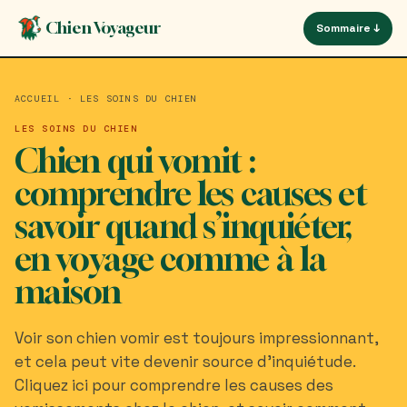
Aller
Panneau de gestion des cookies
Chien Voyageur
Sommaire ↓
au
contenu
principal
ACCUEIL
·
LES SOINS DU CHIEN
LES SOINS DU CHIEN
Chien qui vomit :
comprendre les causes et
savoir quand s’inquiéter,
en voyage comme à la
maison
Voir son chien vomir est toujours impressionnant,
et cela peut vite devenir source d’inquiétude.
Cliquez ici pour comprendre les causes des