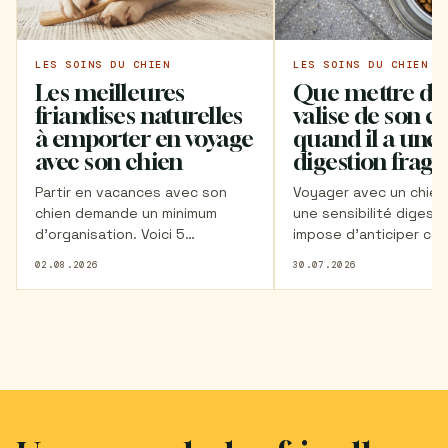
LES SOINS DU CHIEN
LES SOINS DU CHIEN
Les meilleures
Que mettre dan
friandises naturelles
valise de son c
à emporter en voyage
quand il a une
avec son chien
digestion fragil
Partir en vacances avec son
Voyager avec un chien
chien demande un minimum
une sensibilité digesti
d'organisation. Voici 5
impose d’anticiper cer
friandises naturelles à glisser
besoins fondamentaux
02.08.2026
30.07.2026
dans les bagages de votre
Découvrez ici les élém
chien avant le départ.
indispensables à ajout
votre checklist.