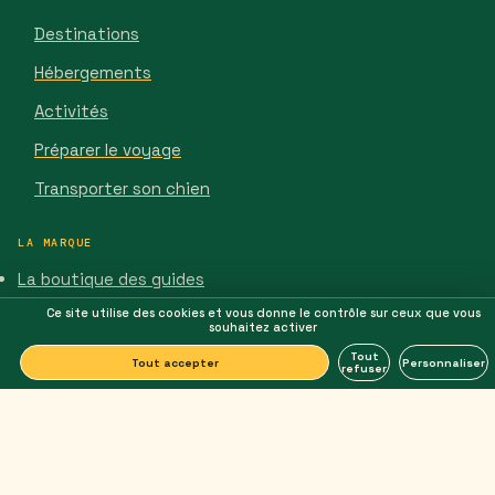
Destinations
Hébergements
Activités
Préparer le voyage
Transporter son chien
LA MARQUE
La boutique des guides
Le quiz de personnalité
Ce site utilise des cookies et vous donne le contrôle sur ceux que vous
souhaitez activer
Notre histoire
Tout
Tout accepter
Personnaliser
refuser
Nous contacter
SUIVRE
Instagram