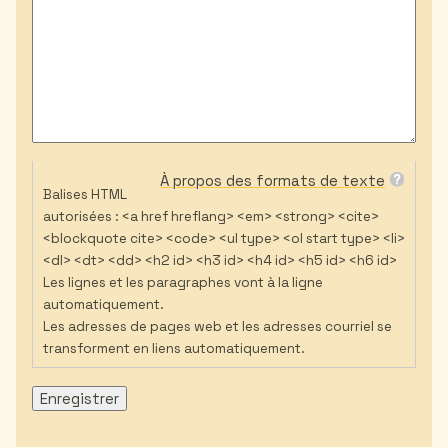
À propos des formats de texte
Balises HTML
autorisées : <a href hreflang> <em> <strong> <cite>
<blockquote cite> <code> <ul type> <ol start type> <li>
<dl> <dt> <dd> <h2 id> <h3 id> <h4 id> <h5 id> <h6 id>
Les lignes et les paragraphes vont à la ligne
automatiquement.
Les adresses de pages web et les adresses courriel se
transforment en liens automatiquement.