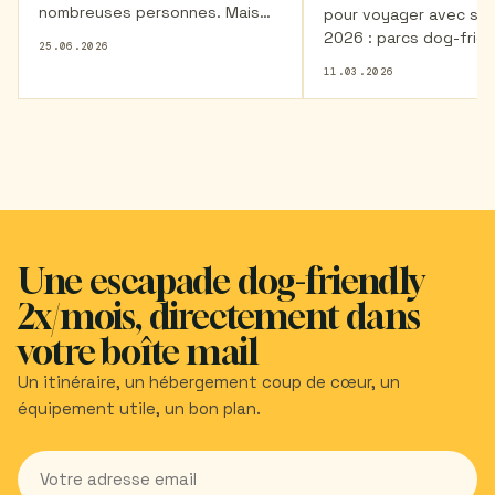
nombreuses personnes. Mais
pour voyager avec son
partager avec lui une véritable
2026 : parcs dog-frien
25.06.2026
aventure nordique, loin du
hôtels, cafés et trans
11.03.2026
tourisme de masse, est une
adaptés. Découvrez où
expérience beaucoup plus rare !
avec votre animal san
Cliquez ici pour en savoir plus.
restrictions.
Une escapade dog-friendly
2x/mois, directement dans
votre boîte mail
Un itinéraire, un hébergement coup de cœur, un
équipement utile, un bon plan.