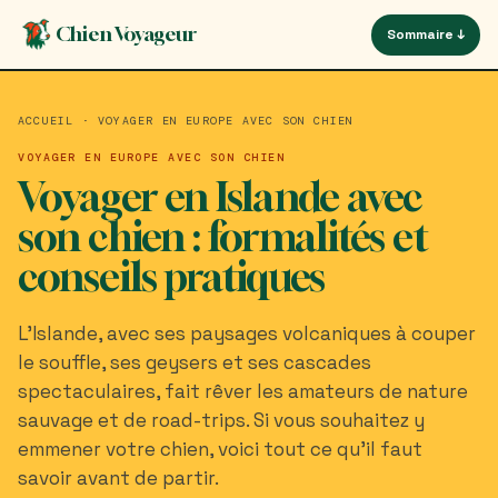
Aller
Panneau de gestion des cookies
Chien Voyageur
Sommaire ↓
au
contenu
principal
ACCUEIL
·
VOYAGER EN EUROPE AVEC SON CHIEN
VOYAGER EN EUROPE AVEC SON CHIEN
Voyager en Islande avec
son chien : formalités et
conseils pratiques
L’Islande, avec ses paysages volcaniques à couper
le souffle, ses geysers et ses cascades
spectaculaires, fait rêver les amateurs de nature
sauvage et de road-trips. Si vous souhaitez y
emmener votre chien, voici tout ce qu’il faut
savoir avant de partir.