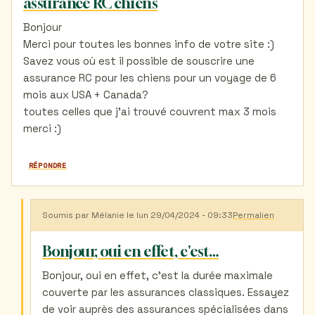
assurance RC chiens
Bonjour
Merci pour toutes les bonnes info de votre site :)
Savez vous où est il possible de souscrire une
assurance RC pour les chiens pour un voyage de 6
mois aux USA + Canada?
toutes celles que j'ai trouvé couvrent max 3 mois
merci :)
RÉPONDRE
Soumis par
Mélanie
le lun 29/04/2024 - 09:33
Permalien
En
réponse
à
Bonjour, oui en effet, c'est…
assurance
RC
Bonjour, oui en effet, c'est la durée maximale
chiens
couverte par les assurances classiques. Essayez
par
Caro
de voir auprès des assurances spécialisées dans