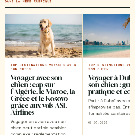
DANS LA MÊME RUBRIQUE
TOP DESTINATIONS VOYAGES AVEC
TOP DESTINATIONS VOY
SON CHIEN
SON CHIEN
Voyager avec son
Voyager à Duba
chien : cap sur
son chien : gui
l’Algérie, le Maroc, la
pratique et con
Grèce et le Kosovo
Partir à Dubaï avec so
grâce aux vols ASL
s’improvise pas. Entre 
Airlines
formalités sanitaires s
transport international
Voyager en avion avec son
03.07.2025
spécificités de la vie s
chien peut parfois sembler
mieux vaut bien se pr
complexe : réglementation,