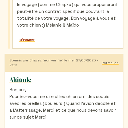
(non
le voyage (comme Chapka) qui vous proposeront
vérifié)
peut-être un contrat spécifique couvrant la
totalité de votre voyage. Bon voyage à vous et
votre chien :) Mélanie & Maïdo
RÉPONDRE
Soumis par
Chavez (non vérifié)
le mer 27/08/2025 -
Permalien
21:11
Altitude
Bonjour,
Pourriez-vous me dire si les chien ont des soucis
avec les oreilles (Douleurs ) Quand l'avion décolle et
a L'atterrissage, Merci et ce que nous devons savoir
sur ce sujet Merci