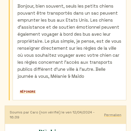
aux
Bonjour, bien souvent, seuls les petits chiens
états
pouvant être transportés dans un sac peuvent
unis
avec
emprunter les bus aux Etats Unis. Les chiens
mon
d'assistance et de soutien émotionnel peuvent
chien
par
également voyager à bord des bus avec leur
maceo
propriétaire. Le plus simple, je pense, est de vous
(non
renseigner directement sur les règles de la ville
vérifié)
où vous souhaitez voyager avec votre chien car
les règles concernant l'accès aux transports
publics diffèrent d'une ville à l'autre. Belle
journée à vous, Mélanie & Maïdo
RÉPONDRE
Soumis par
Caro (non vérifié)
le ven 12/04/2024 -
Permalien
16:39