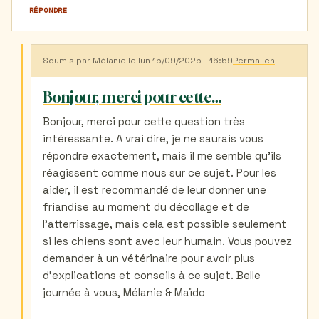
RÉPONDRE
Soumis par
Mélanie
le lun 15/09/2025 - 16:59
Permalien
En
réponse
à
Bonjour, merci pour cette…
Altitude
par
Bonjour, merci pour cette question très
Chavez
intéressante. A vrai dire, je ne saurais vous
(non
vérifié)
répondre exactement, mais il me semble qu'ils
réagissent comme nous sur ce sujet. Pour les
aider, il est recommandé de leur donner une
friandise au moment du décollage et de
l'atterrissage, mais cela est possible seulement
si les chiens sont avec leur humain. Vous pouvez
demander à un vétérinaire pour avoir plus
d'explications et conseils à ce sujet. Belle
journée à vous, Mélanie & Maïdo