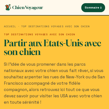
Aller
Panneau de gestion des cookies
Chien Voyageur
Sommaire ↓
au
contenu
principal
ACCUEIL
·
TOP DESTINATIONS VOYAGES AVEC SON CHIEN
TOP DESTINATIONS VOYAGES AVEC SON CHIEN
Partir aux Etats-Unis avec
son chien
Si l'idée de vous promener dans les parcs
nationaux avec votre chien vous fait rêver, si vous
souhaitez arpenter les rues de New-York ou de San
Francisco accompagné de votre fidèle
compagnon, alors retrouvez ici tout ce que vous
devez savoir pour visiter les USA avec votre chien
en toute sérénité !