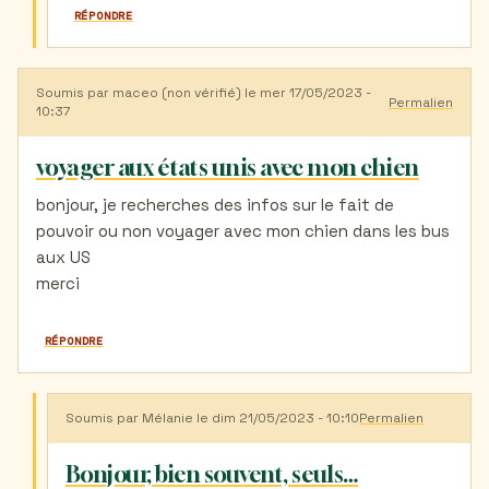
RÉPONDRE
Soumis par
maceo (non vérifié)
le mer 17/05/2023 -
Permalien
10:37
voyager aux états unis avec mon chien
bonjour, je recherches des infos sur le fait de
pouvoir ou non voyager avec mon chien dans les bus
aux US
merci
RÉPONDRE
Soumis par
Mélanie
le dim 21/05/2023 - 10:10
Permalien
En
réponse
à
Bonjour, bien souvent, seuls…
voyager