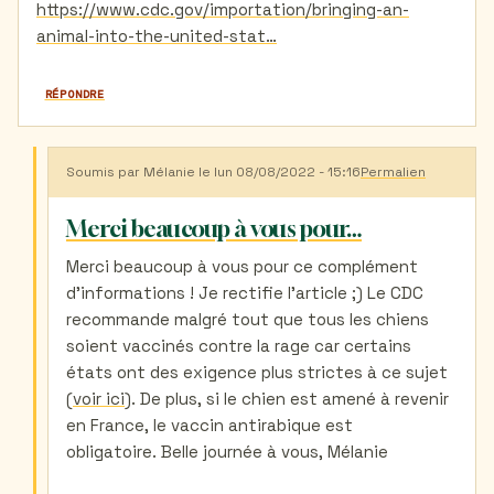
https://www.cdc.gov/importation/bringing-an-
animal-into-the-united-stat…
RÉPONDRE
Soumis par
Mélanie
le lun 08/08/2022 - 15:16
Permalien
En
réponse
à
Merci beaucoup à vous pour…
vaccin
antirabique
Merci beaucoup à vous pour ce complément
par
d'informations ! Je rectifie l'article ;) Le CDC
Catherine
muffat
recommande malgré tout que tous les chiens
(non
soient vaccinés contre la rage car certains
vérifié)
états ont des exigence plus strictes à ce sujet
(
voir ici
). De plus, si le chien est amené à revenir
en France, le vaccin antirabique est
obligatoire. Belle journée à vous, Mélanie