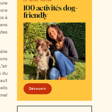
LE GUIDE PAPIER
 une
100 activités dog-
core
friendly
ps à
iens
 des
able
ions
'air
n du
vaut
eils
Découvrir
imal