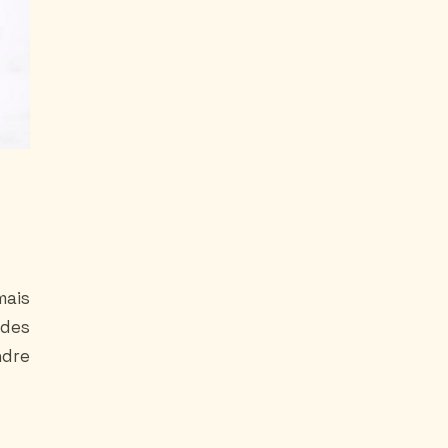
mais
 des
ndre