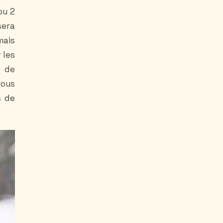
ou 2
sera
mais
 les
s de
vous
s de