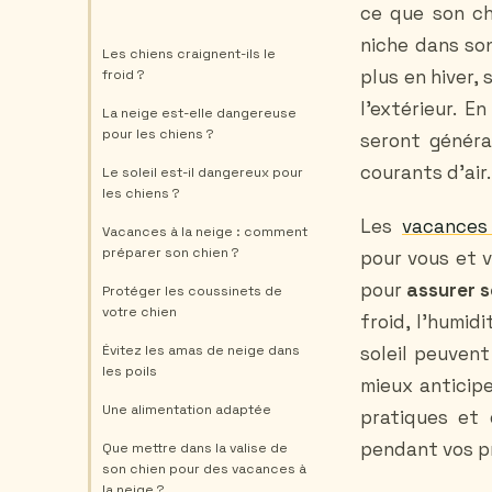
ce que son chi
niche dans son
Les chiens craignent-ils le
plus en hiver,
froid ?
l'extérieur. E
La neige est-elle dangereuse
pour les chiens ?
seront général
courants d'air
Le soleil est-il dangereux pour
les chiens ?
Les
vacances
Vacances à la neige : comment
préparer son chien ?
pour vous et v
pour
assurer s
Protéger les coussinets de
votre chien
froid, l'humid
Évitez les amas de neige dans
soleil peuven
les poils
mieux anticipe
Une alimentation adaptée
pratiques et 
pendant vos p
Que mettre dans la valise de
son chien pour des vacances à
la neige ?