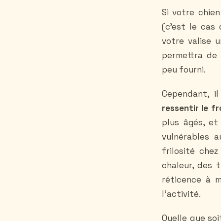
Si votre chien
(c’est le cas
votre valise 
permettra de 
peu fourni.
Cependant, i
ressentir le fr
plus âgés, e
vulnérables a
frilosité che
chaleur, des 
réticence à m
l'activité.
Quelle que soi