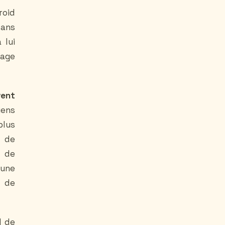
roid
dans
 lui
lage
vent
iens
plus
u de
s de
 une
n de
l de