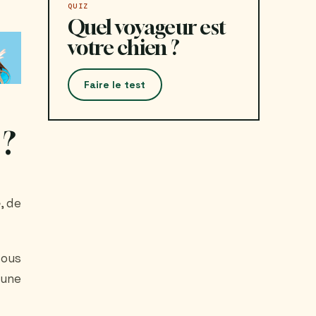
QUIZ
Quel voyageur est
votre chien ?
Faire le test
 ?
e
, de
sous
 une