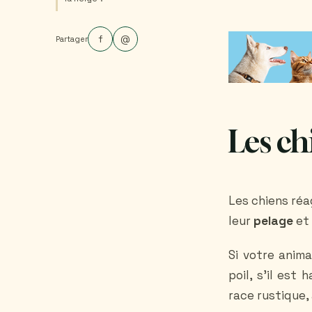
f
@
Partager
Les chi
Les chiens réa
leur
pelage
et 
Si votre anim
poil, s’il est
race rustique, 