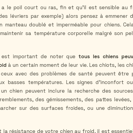
 a le poil court ou ras, fin et qu’il est sensible au f
 des lévriers par exemple) alors pensez à emmener 
un manteau doublé et imperméable pour chiens. Cela
maintenir sa température corporelle malgré son pe
l est important de noter que
tous les chiens peu
oid
à un certain moment de leur vie. Les chiots, les ch
t ceux avec des problèmes de santé peuvent être 
ux basses températures. Les signes d'inconfort o
z un chien peuvent inclure la recherche des source
tremblements, des gémissements, des pattes levées,
archer sur des surfaces froides, ou une diminutio
t la résistance de votre chien au froid, il est essentie