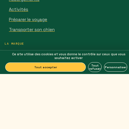
Activités
Préparer le voyage
Transporter son chien
LA MARQUE
La boutique des guides
Ce site utilise des cookies et vous donne le contrôle sur ceux que vous
souhaitez activer
Le quiz de personnalité
Tout
Tout accepter
Personnaliser
refuser
Notre histoire
Nous contacter
SUIVRE
Instagram
Newsletter
Mentions légales