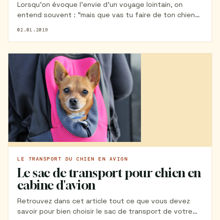
Lorsqu'on évoque l'envie d'un voyage lointain, on
entend souvent : "mais que vas tu faire de ton chien
?" Un chien peut voyager sans problème en avion, le
02.01.2019
tout étant de bien préparer le voyage ! Si vous vous
demandez comment un chien peut voyager en avion ou
quel est le prix d'un billet d'avion pour chien, alors cet
article vous aidera à y voir plus clair.
LE TRANSPORT DU CHIEN EN AVION
Le sac de transport pour chien en
cabine d'avion
Retrouvez dans cet article tout ce que vous devez
savoir pour bien choisir le sac de transport de votre