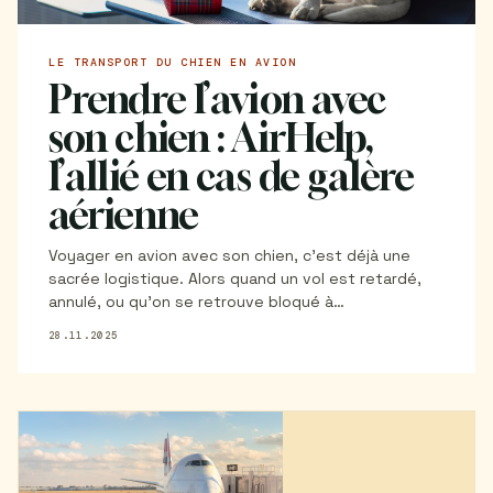
LE TRANSPORT DU CHIEN EN AVION
Prendre l’avion avec
son chien : AirHelp,
l’allié en cas de galère
aérienne
Voyager en avion avec son chien, c’est déjà une
sacrée logistique. Alors quand un vol est retardé,
annulé, ou qu’on se retrouve bloqué à
l’embarquement, les choses se compliquent encore
28.11.2025
plus. On doit non seulement gérer son propre
stress, mais aussi celui de son compagnon à quatre
pattes. Découvrez tous nos conseils dans cet
article pour gérer au mieux les possibles galères
aériennes avec votre chien.