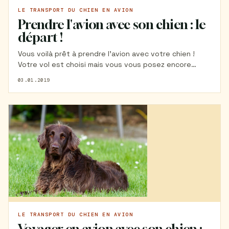
LE TRANSPORT DU CHIEN EN AVION
Prendre l'avion avec son chien : le
départ !
Vous voilà prêt à prendre l'avion avec votre chien !
Votre vol est choisi mais vous vous posez encore
quelques questions sur le déroulement de la journée
03.01.2019
une fois arrivés à l'aéroport. C'est normal ! C'est votre
premier voyage en avion avec votre chien et vous
voulez que tout soit parfait. Retrouvez dans cet
article mes conseils pour un premier vol réussi !
LE TRANSPORT DU CHIEN EN AVION
Voyager en avion avec son chien :