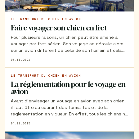
LE TRANSPORT DU CHIEN EN AVION
Faire voyager son chien en fret
Pour plusieurs raisons, un chien peut être amené à
voyager par fret aérien. Son voyage se déroule alors
sur un avion différent de celui de son humain et cela
peut être source d'angoisse. De nombreuses
05.11.2021
questions viennent alors et c'est bien normal ! Dans
cet article Sophie témoigne de son expérience lors de
son voyage en Nouvelle Calédonie avec sa chienne
LE TRANSPORT DU CHIEN EN AVION
La réglementation pour le voyage en
Kwini.
avion
Avant d'envisager un voyage en avion avec son chien,
il faut être au courant des formalités et de la
réglementation en vigueur. En effet, tous les chiens ne
peuvent pas prendre l'avion et ceux qui y sont
04.01.2019
autorisés doivent voyager en respectant quelques
règles.