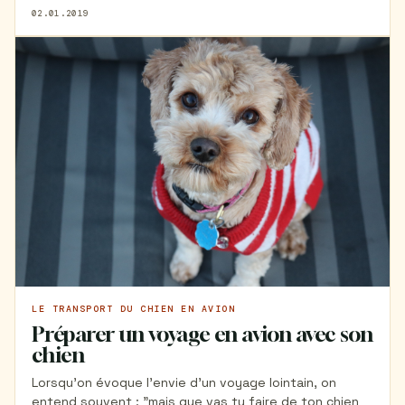
toutou, de voyager sereinement. Alors comment
02.01.2019
réserver un billet d'avion pour son chien ? Sur quelle
compagnie aérienne ? Quel vol choisir ? Je vous dis
tout ici.
LE TRANSPORT DU CHIEN EN AVION
Préparer un voyage en avion avec son
chien
Lorsqu'on évoque l'envie d'un voyage lointain, on
entend souvent : "mais que vas tu faire de ton chien