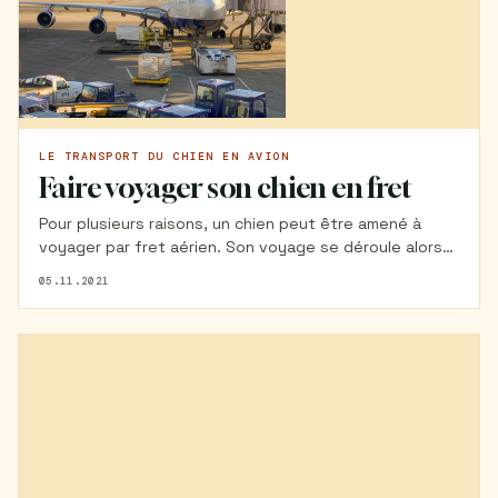
LE TRANSPORT DU CHIEN EN AVION
Faire voyager son chien en fret
Pour plusieurs raisons, un chien peut être amené à
voyager par fret aérien. Son voyage se déroule alors
sur un avion différent de celui de son humain et cela
05.11.2021
peut être source d'angoisse. De nombreuses
questions viennent alors et c'est bien normal ! Dans
cet article Sophie témoigne de son expérience lors de
son voyage en Nouvelle Calédonie avec sa chienne
Kwini.