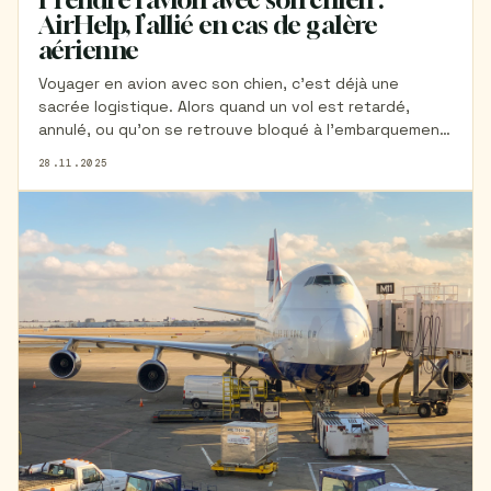
AirHelp, l’allié en cas de galère
aérienne
Voyager en avion avec son chien, c’est déjà une
sacrée logistique. Alors quand un vol est retardé,
annulé, ou qu’on se retrouve bloqué à l’embarquement,
les choses se compliquent encore plus. On doit non
28.11.2025
seulement gérer son propre stress, mais aussi celui de
son compagnon à quatre pattes. Découvrez tous nos
conseils dans cet article pour gérer au mieux les
possibles galères aériennes avec votre chien.