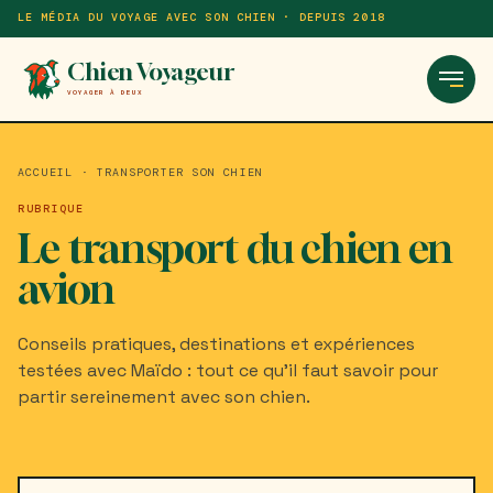
Aller
Panneau de gestion des cookies
LE MÉDIA DU VOYAGE AVEC SON CHIEN · DEPUIS 2018
au
contenu
Chien Voyageur
Ouvri
principal
VOYAGER À DEUX
le
men
ACCUEIL
·
TRANSPORTER SON CHIEN
RUBRIQUE
Le transport du chien en
avion
Conseils pratiques, destinations et expériences
testées avec Maïdo : tout ce qu’il faut savoir pour
partir sereinement avec son chien.