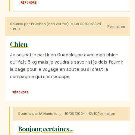
RÉPONDRE
Soumis par
Fruchon (non vérifié)
le lun 09/09/2024 -
Permalien
19:08
Chien
Je souhaite partir en Guadeloupe avec mon chien
qui fait 5 kg mais je voudrais savoir si je dois fournir
la cage pour le voyage en soute ou si c'est la
compagnie qui s'en occupe
RÉPONDRE
Soumis par
Mélanie
le lun 16/09/2024 - 12:10
Permalien
En
réponse
à
Bonjour, certaines…
Chien