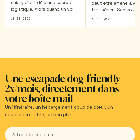
chien, c’est déjà une sacrée
peut être amené à voy
logistique. Alors quand un vol
fret aérien. Son voya
est retardé, annulé, ou qu’on se
déroule alors sur un av
28.11.2025
05.11.2021
retrouve bloqué à
différent de celui de 
l’embarquement, les choses se
et cela peut être sou
compliquent encore plus. On
d'angoisse. De nombr
doit non seulement gérer son
questions viennent alo
propre stress, mais aussi celui
c'est bien normal ! Da
de son compagnon à quatre
article Sophie témoig
pattes. Découvrez tous nos
expérience lors de so
conseils dans cet article pour
en Nouvelle Calédonie
gérer au mieux les possibles
Une escapade dog-friendly
chienne Kwini.
galères aériennes avec votre
2x/mois, directement dans
chien.
votre boîte mail
Un itinéraire, un hébergement coup de cœur, un
équipement utile, un bon plan.