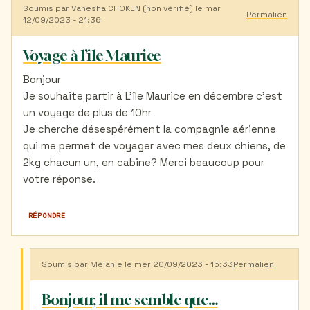
Soumis par
Vanesha CHOKEN (non vérifié)
le mar
Permalien
12/09/2023 - 21:36
Voyage à l’île Maurice
Bonjour
Je souhaite partir à L’île Maurice en décembre c’est
un voyage de plus de 10hr
Je cherche désespérément la compagnie aérienne
qui me permet de voyager avec mes deux chiens, de
2kg chacun un, en cabine? Merci beaucoup pour
votre réponse.
RÉPONDRE
Soumis par
Mélanie
le mer 20/09/2023 - 15:33
Permalien
En
réponse
à
Bonjour, il me semble que…
Voyage