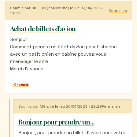
Soumis par
RIBEIRO (non vérifié)
le lun 03/04/2023 -
Permalien
18:36
Achat de billets d'avion
Bonjour
Comment prendre un billet davion pour Lisbonne
avec un petit chien en cabine pouvez-vous
m'envoyer le site
Merci d'avance
RÉPONDRE
Soumis par
Mélanie
le jeu 20/04/2023 - 22:29
Permalien
En
réponse
à
Bonjour, pour prendre un…
Achat
de
Bonjour, pour prendre un billet d'avion pour votre
billets