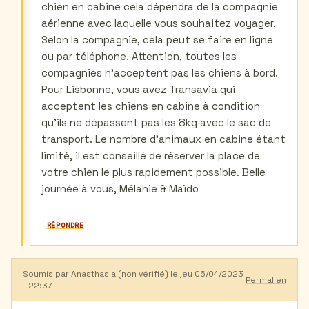
chien en cabine cela dépendra de la compagnie
d'avion
par
aérienne avec laquelle vous souhaitez voyager.
RIBEIRO
Selon la compagnie, cela peut se faire en ligne
(non
vérifié)
ou par téléphone. Attention, toutes les
compagnies n'acceptent pas les chiens à bord.
Pour Lisbonne, vous avez Transavia qui
acceptent les chiens en cabine à condition
qu'ils ne dépassent pas les 8kg avec le sac de
transport. Le nombre d'animaux en cabine étant
limité, il est conseillé de réserver la place de
votre chien le plus rapidement possible. Belle
journée à vous, Mélanie & Maïdo
RÉPONDRE
Soumis par
Anasthasia (non vérifié)
le jeu 06/04/2023
Permalien
- 22:37