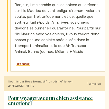
à
Bonjour, il me semble que les chiens qui arrivent
l’île
sur l'Île Maurice doivent obligatoirement voler en
Maurice
par
soute, par fret uniquement et ce, quelle que
Vanesha
soit leur taille/poids. A l'arrivée, vos chiens
CHOKEN
(non
devront séjourner en quarantaine. Pour partir sur
vérifié)
l'Île Maurice avec vos chiens, il vous faudra donc
passer par une société spécialisée dans le
transport animalier telle que Air Transport
Animal. Bonne journée, Mélanie & Maïdo
RÉPONDRE
Soumis par
Rosa bernard (non vérifié)
le ven
Permalien
24/11/2023 - 18:42
Pour voyager avec un chien assistance
emotionel