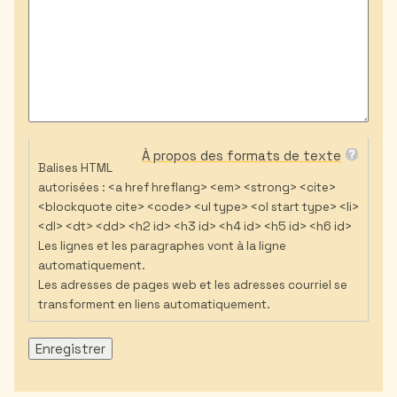
À propos des formats de texte
Balises HTML
autorisées : <a href hreflang> <em> <strong> <cite>
<blockquote cite> <code> <ul type> <ol start type> <li>
<dl> <dt> <dd> <h2 id> <h3 id> <h4 id> <h5 id> <h6 id>
Les lignes et les paragraphes vont à la ligne
automatiquement.
Les adresses de pages web et les adresses courriel se
transforment en liens automatiquement.