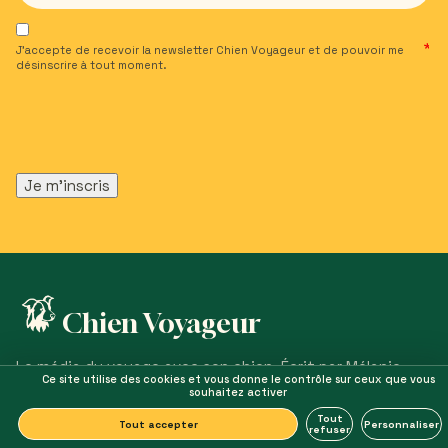
J’accepte de recevoir la newsletter Chien Voyageur et de pouvoir me
désinscrire à tout moment.
Chien Voyageur
Le média du voyage avec son chien. Écrit par Mélanie,
Ce site utilise des cookies et vous donne le contrôle sur ceux que vous
avec Maïdo à ses côtés, depuis 2018.
souhaitez activer
Tout
Tout accepter
Personnaliser
refuser
EXPLORER