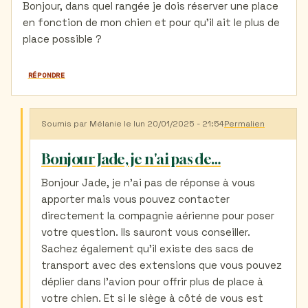
Bonjour, dans quel rangée je dois réserver une place
en fonction de mon chien et pour qu’il ait le plus de
place possible ?
RÉPONDRE
Soumis par
Mélanie
le lun 20/01/2025 - 21:54
Permalien
En
réponse
à
Bonjour Jade, je n'ai pas de…
Choisir
sa
Bonjour Jade, je n'ai pas de réponse à vous
place
apporter mais vous pouvez contacter
en
fonction
directement la compagnie aérienne pour poser
de
votre question. Ils sauront vous conseiller.
son
chien
Sachez également qu'il existe des sacs de
par
transport avec des extensions que vous pouvez
Jade
déplier dans l'avion pour offrir plus de place à
(non
vérifié)
votre chien. Et si le siège à côté de vous est