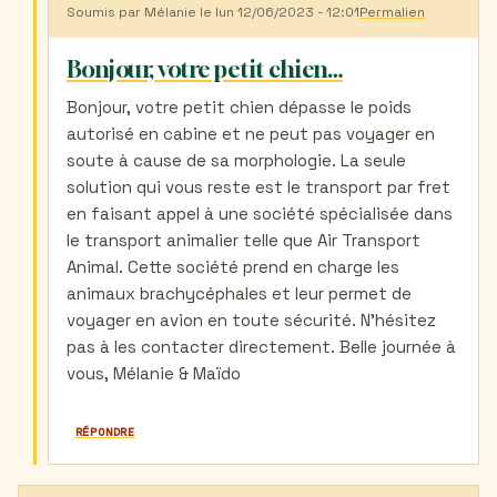
Soumis par
Mélanie
le lun 12/06/2023 - 12:01
Permalien
En
réponse
à
Bonjour, votre petit chien…
Voyage
en
Bonjour, votre petit chien dépasse le poids
cabine
autorisé en cabine et ne peut pas voyager en
avec
mon
soute à cause de sa morphologie. La seule
chien
solution qui vous reste est le transport par fret
de
10
en faisant appel à une société spécialisée dans
kg
le transport animalier telle que Air Transport
par
Animal. Cette société prend en charge les
Valerie
(non
animaux brachycéphales et leur permet de
vérifié)
voyager en avion en toute sécurité. N'hésitez
pas à les contacter directement. Belle journée à
vous, Mélanie & Maïdo
RÉPONDRE