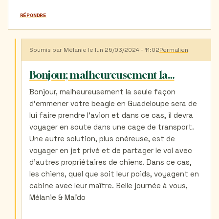
RÉPONDRE
Soumis par
Mélanie
le lun 25/03/2024 - 11:02
Permalien
En
réponse
à
Bonjour, malheureusement la…
Aimerait
prendre
Bonjour, malheureusement la seule façon
l’avion
d'emmener votre beagle en Guadeloupe sera de
avec
mon
lui faire prendre l'avion et dans ce cas, il devra
beagle
voyager en soute dans une cage de transport.
par
Fels
Une autre solution, plus onéreuse, est de
(non
voyager en jet privé et de partager le vol avec
vérifié)
d'autres propriétaires de chiens. Dans ce cas,
les chiens, quel que soit leur poids, voyagent en
cabine avec leur maître. Belle journée à vous,
Mélanie & Maïdo