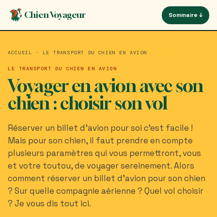
Aller
Panneau de gestion des cookies
Chien Voyageur
Sommaire ↓
au
contenu
principal
ACCUEIL
·
LE TRANSPORT DU CHIEN EN AVION
LE TRANSPORT DU CHIEN EN AVION
Voyager en avion avec son
chien : choisir son vol
Réserver un billet d'avion pour soi c'est facile !
Mais pour son chien, il faut prendre en compte
plusieurs paramètres qui vous permettront, vous
et votre toutou, de voyager sereinement. Alors
comment réserver un billet d'avion pour son chien
? Sur quelle compagnie aérienne ? Quel vol choisir
? Je vous dis tout ici.