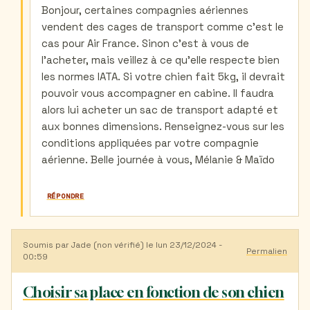
par
Bonjour, certaines compagnies aériennes
Fruchon
vendent des cages de transport comme c'est le
(non
vérifié)
cas pour Air France. Sinon c'est à vous de
l'acheter, mais veillez à ce qu'elle respecte bien
les normes IATA. Si votre chien fait 5kg, il devrait
pouvoir vous accompagner en cabine. Il faudra
alors lui acheter un sac de transport adapté et
aux bonnes dimensions. Renseignez-vous sur les
conditions appliquées par votre compagnie
aérienne. Belle journée à vous, Mélanie & Maïdo
RÉPONDRE
Soumis par
Jade (non vérifié)
le lun 23/12/2024 -
Permalien
00:59
Choisir sa place en fonction de son chien