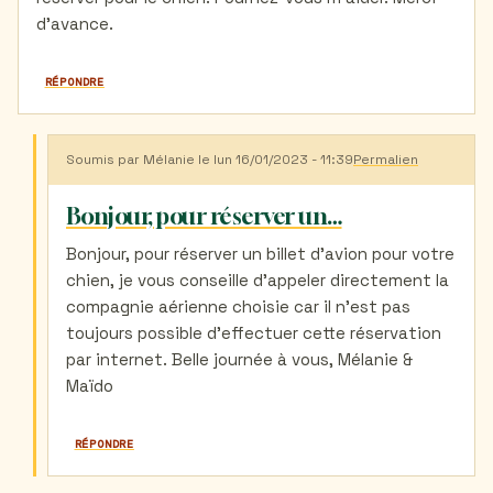
d’avance.
RÉPONDRE
Soumis par
Mélanie
le lun 16/01/2023 - 11:39
Permalien
En
réponse
à
Bonjour, pour réserver un…
Billet
pour
Bonjour, pour réserver un billet d'avion pour votre
un
chien, je vous conseille d'appeler directement la
chien
6
compagnie aérienne choisie car il n'est pas
kilos
toujours possible d'effectuer cette réservation
par
Yael
par internet. Belle journée à vous, Mélanie &
Mayorkas
Maïdo
(non
vérifié)
RÉPONDRE