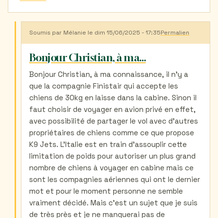
Soumis par
Mélanie
le dim 15/06/2025 - 17:35
Permalien
En
réponse
à
Bonjour Christian, à ma…
Chien
de
Bonjour Christian, à ma connaissance, il n'y a
30kg
que la compagnie Finistair qui accepte les
en
cabine
chiens de 30kg en laisse dans la cabine. Sinon il
par
faut choisir de voyager en avion privé en effet,
Christian
(non
avec possibilité de partager le vol avec d'autres
vérifié)
propriétaires de chiens comme ce que propose
K9 Jets. L'Italie est en train d'assouplir cette
limitation de poids pour autoriser un plus grand
nombre de chiens à voyager en cabine mais ce
sont les compagnies aériennes qui ont le dernier
mot et pour le moment personne ne semble
vraiment décidé. Mais c'est un sujet que je suis
de très près et je ne manquerai pas de