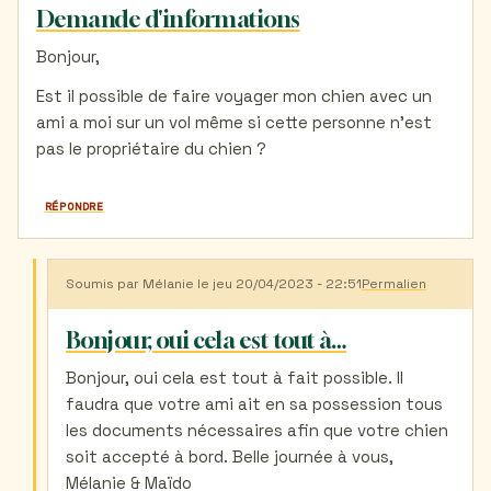
Demande d'informations
Bonjour,
Est il possible de faire voyager mon chien avec un
ami a moi sur un vol même si cette personne n'est
pas le propriétaire du chien ?
RÉPONDRE
Soumis par
Mélanie
le jeu 20/04/2023 - 22:51
Permalien
En
réponse
à
Bonjour, oui cela est tout à…
Demande
d'informations
Bonjour, oui cela est tout à fait possible. Il
par
faudra que votre ami ait en sa possession tous
Anasthasia
(non
les documents nécessaires afin que votre chien
vérifié)
soit accepté à bord. Belle journée à vous,
Mélanie & Maïdo