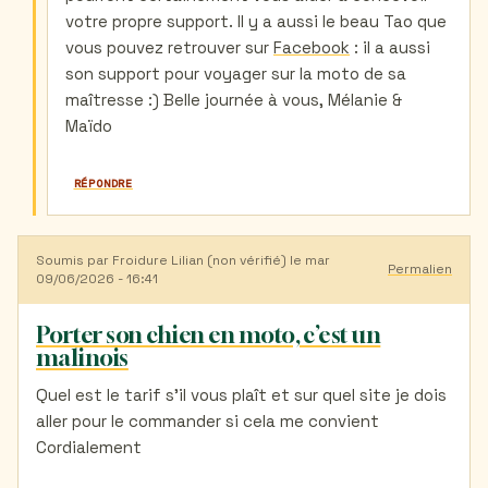
(non
votre propre support. Il y a aussi le beau Tao que
vérifié)
vous pouvez retrouver sur
Facebook
: il a aussi
son support pour voyager sur la moto de sa
maîtresse :) Belle journée à vous, Mélanie &
Maïdo
RÉPONDRE
Soumis par
Froidure Lilian (non vérifié)
le mar
Permalien
09/06/2026 - 16:41
Porter son chien en moto, c’est un
malinois
Quel est le tarif s’il vous plaît et sur quel site je dois
aller pour le commander si cela me convient
Cordialement