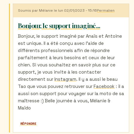
Soumis par
Mélanie
le lun 02/01/2023 - 15:16
Permalien
En
réponse
à
Bonjour, le support imaginé…
Support
chien
Bonjour, le support imaginé par Anaïs et Antoine
par
est unique. Il a été conçu avec l'aide de
Belaunzaran
(non
différents professionnels afin de répondre
vérifié)
parfaitement à leurs besoins et ceux de leur
chien. Si vous souhaitez en savoir plus sur ce
support, je vous invite à les contacter
directement sur
Instagram
. Il y a aussi le beau
Tao que vous pouvez retrouver sur
Facebook
: il a
aussi son support pour voyager sur la moto de sa
maîtresse :) Belle journée à vous, Mélanie &
Maïdo
RÉPONDRE