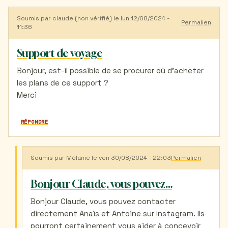
Soumis par
claude (non vérifié)
le lun 12/08/2024 -
Permalien
11:36
Support de voyage
Bonjour, est-il possible de se procurer où d'acheter
les plans de ce support ?
Merci
RÉPONDRE
Soumis par
Mélanie
le ven 30/08/2024 - 22:03
Permalien
En
réponse
à
Bonjour Claude, vous pouvez…
Support
de
Bonjour Claude, vous pouvez contacter
voyage
directement Anaïs et Antoine sur
Instagram
. Ils
par
claude
pourront certainement vous aider à concevoir