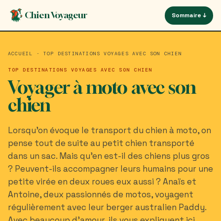
Aller
Panneau de gestion des cookies
Chien Voyageur
Sommaire ↓
au
contenu
principal
ACCUEIL
·
TOP DESTINATIONS VOYAGES AVEC SON CHIEN
TOP DESTINATIONS VOYAGES AVEC SON CHIEN
Voyager à moto avec son
chien
Lorsqu'on évoque le transport du chien à moto, on
pense tout de suite au petit chien transporté
dans un sac. Mais qu'en est-il des chiens plus gros
? Peuvent-ils accompagner leurs humains pour une
petite virée en deux roues eux aussi ? Anaïs et
Antoine, deux passionnés de motos, voyagent
régulièrement avec leur berger australien Paddy.
Avec beaucoup d'amour, ils vous expliquent ici