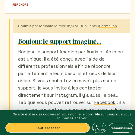
RÉPONDRE
Soumis par
Mélanie
le mer 15/07/2026 - 16:19
Permalien
En
réponse
à
Bonjour, le support imaginé…
Porter
son
Bonjour, le support imaginé par Anaïs et Antoine
chien
est unique. Il a été conçu avec l'aide de
en
moto,
différents professionnels afin de répondre
c’est
parfaitement à leurs besoins et ceux de leur
un
malinois
chien. Si vous souhaitez en savoir plus sur ce
par
support, je vous invite à les contacter
Froidure
directement sur
Instagram
. Il y a aussi le beau
Lilian
(non
Tao que vous pouvez retrouver sur
Facebook
: il a
vérifié)
aussi son support pour voyager sur la moto de sa
Ce site utilise des cookies et vous donne le contrôle sur ceux que vous
maîtresse :) Belle journée à vous, Mélanie &
souhaitez activer
Maïdo
Tout
Tout accepter
Personnaliser
refuser