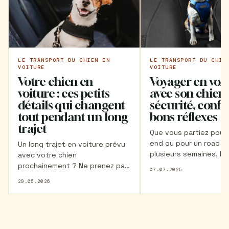
LE TRANSPORT DU CHIEN EN
LE TRANSPORT DU CHIE
VOITURE
VOITURE
Votre chien en
Voyager en voi
voiture : ces petits
avec son chien 
détails qui changent
sécurité, confo
tout pendant un long
bons réflexes
trajet
Que vous partiez pour
end ou pour un road tr
Un long trajet en voiture prévu
plusieurs semaines, le
avec votre chien
et la sécurité de votre
prochainement ? Ne prenez pas
07.07.2025
compagnon en voiture
la route sans avoir lu cet article
29.05.2026
être une priorité. Retr
!
tous nos conseils pou
la route avec votre ch
toute sérénité.