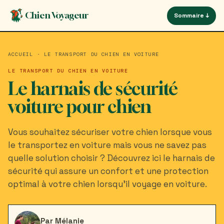
Aller
Panneau de gestion des cookies
Chien Voyageur
Sommaire ↓
au
contenu
principal
ACCUEIL
·
LE TRANSPORT DU CHIEN EN VOITURE
LE TRANSPORT DU CHIEN EN VOITURE
Le harnais de sécurité
voiture pour chien
Vous souhaitez sécuriser votre chien lorsque vous
le transportez en voiture mais vous ne savez pas
quelle solution choisir ? Découvrez ici le harnais de
sécurité qui assure un confort et une protection
optimal à votre chien lorsqu'il voyage en voiture.
Par Mélanie